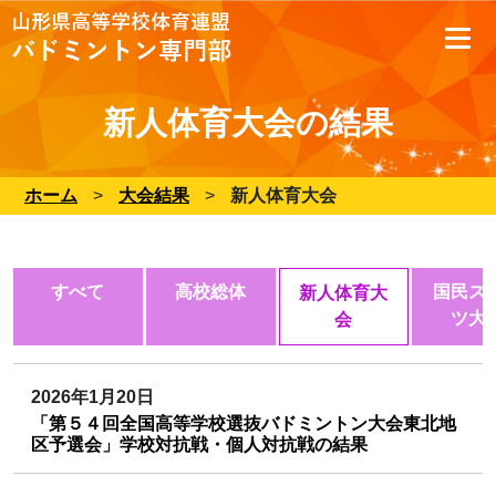
新人体育大会の結果
ホーム
>
大会結果
>
新人体育大会
すべて
高校総体
国民ス
新人体育大
ツ大
会
2026年1月20日
「第５４回全国高等学校選抜バドミントン大会東北地
区予選会」学校対抗戦・個人対抗戦の結果