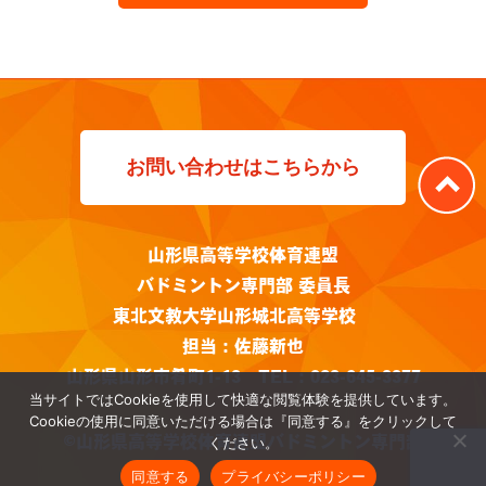
お問い合わせはこちらから
山形県高等学校体育連盟
バドミントン専門部 委員長
東北文教大学山形城北高等学校
担当：佐藤新也
山形県山形市肴町1-13 TEL：023-645-3377
当サイトではCookieを使用して快適な閲覧体験を提供しています。
Cookieの使用に同意いただける場合は『同意する』をクリックして
©山形県高等学校体育連盟バドミントン専門部
ください。
同意する
プライバシーポリシー