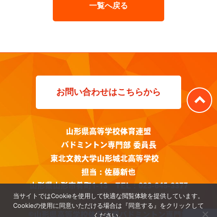
一覧へ戻る
お問い合わせはこちらから
山形県高等学校体育連盟
バドミントン専門部 委員長
東北文教大学山形城北高等学校
担当：佐藤新也
山形県山形市肴町1-13 TEL：023-645-3377
当サイトではCookieを使用して快適な閲覧体験を提供しています。
Cookieの使用に同意いただける場合は『同意する』をクリックして
©山形県高等学校体育連盟バドミントン専門部
ください。